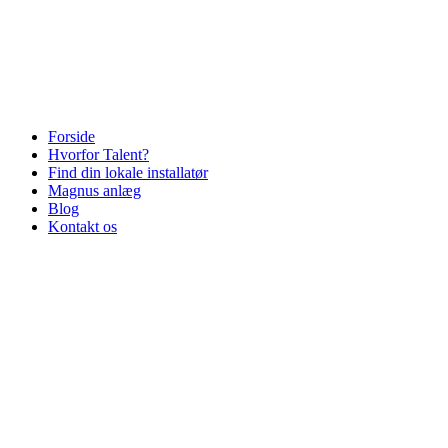
Videre
til
indhold
Forside
Hvorfor Talent?
Find din lokale installatør
Magnus anlæg
Blog
Kontakt os